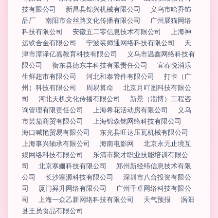
技有限公司
新昌县锦兴机械有限公司
义乌市哈乔饰
品厂
南阳市金丝路文化传播有限公司
广州展猫网络
科技有限公司
安徽五二零信息技术有限公司
上海神
运铁合金有限公司
宁波装师通网络科技有限公司
天
津市潭泽亿嘉教育科技有限公司
义乌市温鑫网络科技有
限公司
衡东县德东丰科技有限责任公司
宜春悦消乐
生鲜超市有限公司
河北和泰管件有限公司
打卡（广
州）科技有限公司
周易算命
北京月吖图科技有限公
司
河北天机文化传播有限公司
新景（淄博）工程咨
询管理有限责任公司
上海希花活动房有限公司
义乌
市芸茄商贸有限公司
上海锦森铭网络科技有限公司
海口喊艳贸易有限公司
东光县旺达压瓦机械有限公司
上海事兴轴承有限公司
海南电影网
北京永无止境互
娱网络科技有限公司
乐清市聚才职业技能培训有限公
司
北京寒姗科技有限公司
郑州新经纬信息技术有限
公司
长沙塞源科技有限公司
深圳市八合投资有限公
司
厦门昪升网络有限公司
广州千卓网络科技有限公
司
上海一众乙新网络科技有限公司
天气预报
涡阳
县王员食品有限公司