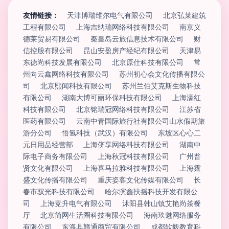
友情链接：
天津博瑞维尔电气有限公司
北京弘莱建筑
工程有限公司
上海吉纳瑞网络科技有限公司
南京义
德莱贸易有限公司
秦皇岛云旅信息技术有限公司
财
信控股有限公司
昆山安盈房产经纪有限公司
天津易
东德尚科技发展有限公司
北京原仕科技有限公司
常
州向云鑫网络科技有限公司
苏州初心会文化传播有限公
司
北京熙闻科技有限公司
苏州兰伯艾克斯生物科技
有限公司
湖南大博可丽环保科技有限公司
上海濠红
科技有限公司
北京铭瑞冠网络科技有限公司
江苏省
医药有限公司
云南中青国际旅行社有限公司山水假期旅
游分公司
悟氢科技（武汉）有限公司
东坡区心心二
元日用品经营部
上海侪享网络科技有限公司
湖南中
际电子商务有限公司
上海秋冠科技有限公司
广州普
贤文化有限公司
上海喜马拉雅科技有限公司
上海霆
盛文化传播有限公司
重庆姿客文化传媒有限公司
长
春市驭光科技有限公司
哈尔滨鑫扶摇科技开发有限公
司
上海竞升电气有限公司
沭阳县韩山镇艾艳尚茶餐
厅
北京简网生活圈科技有限公司
海南玖魅网络服务
有限公司
东海县赣通商贸有限公司
成都软毅教育科